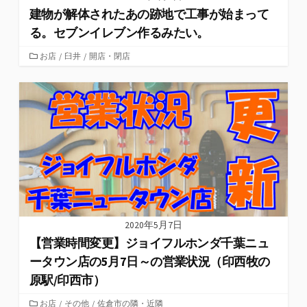
建物が解体されたあの跡地で工事が始まって
る。セブンイレブン作るみたい。
カ
お店
/
臼井
/
開店・閉店
テ
ゴ
リ
ー
2020年5月7日
【営業時間変更】ジョイフルホンダ千葉ニュ
ータウン店の5月7日～の営業状況（印西牧の
原駅/印西市）
カ
お店
/
その他
/
佐倉市の隣・近隣