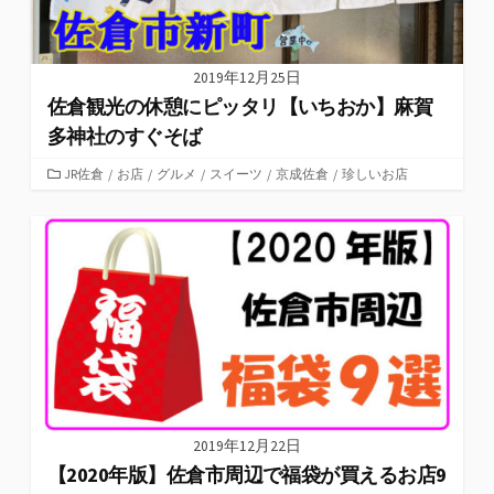
2019年12月25日
佐倉観光の休憩にピッタリ【いちおか】麻賀
多神社のすぐそば
カ
JR佐倉
/
お店
/
グルメ
/
スイーツ
/
京成佐倉
/
珍しいお店
テ
ゴ
リ
ー
2019年12月22日
【2020年版】佐倉市周辺で福袋が買えるお店9