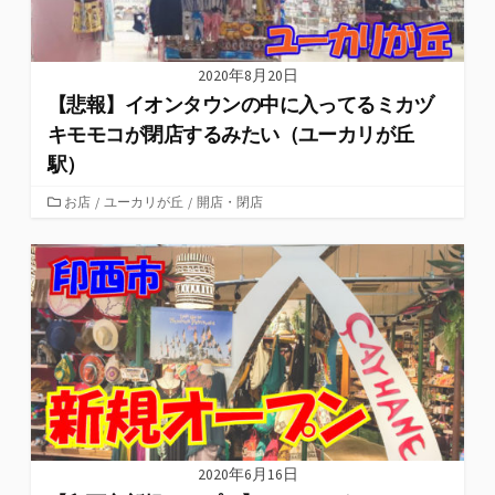
2020年8月20日
【悲報】イオンタウンの中に入ってるミカヅ
キモモコが閉店するみたい（ユーカリが丘
駅）
カ
お店
/
ユーカリが丘
/
開店・閉店
テ
ゴ
リ
ー
2020年6月16日