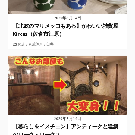
2020年3月14日
【北欧のマリメッコもある】かわいい雑貨屋
Kirkas（佐倉市江原）
カ
お店
/
京成佐倉
/
臼井
テ
ゴ
リ
ー
2020年3月14日
【暮らしをイメチェン】アンティークと建築
のワーク・ワークス