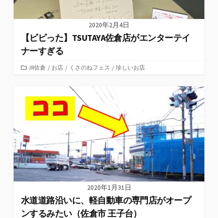
2020年2月4日
【ビビった】TSUTAYA佐倉店がエンターテイ
ナーすぎる
カ
JR佐倉
/
お店
/
くさのねフェス
/
珍しいお店
テ
ゴ
リ
ー
2020年1月31日
水道道路沿いに、軽自動車の専門店がオープ
ンするみたい（佐倉市 王子台）