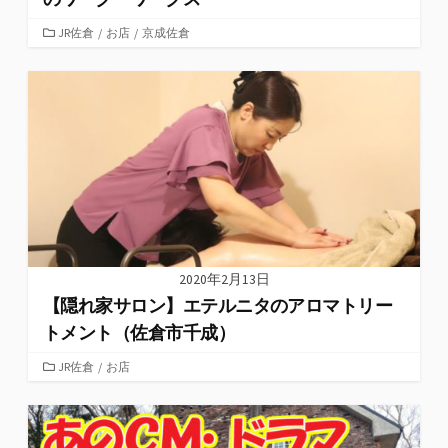
カ
JR佐倉
/
お店
/
京成佐倉
テ
ゴ
リ
ー
2020年2月13日
【隠れ家サロン】エテルニタのアロマトリー
トメント（佐倉市千成）
カ
JR佐倉
/
お店
テ
ゴ
リ
ー