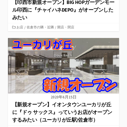
【印西市新規オープン】BIG HOPガーデンモー
ル印西に『チャイハネDEPO』がオープンした
みたい
カ
お店
/
佐倉市の隣・近隣
/
開店・閉店
テ
ゴ
リ
ー
2020年6月15日
【新規オープン】イオンタウンユーカリが丘
に『ドゥ サックス』っていうお店がオープン
するみたい（ユーカリが丘駅/佐倉市）