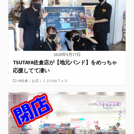
ー
2020年9月17日
TSUTAYA佐倉店が【地元バンド】をめっちゃ
応援してて凄い
カ
JR佐倉
/
お店
/
くさのねフェス
テ
ゴ
リ
ー