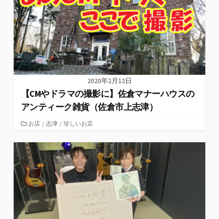
2020年2月12日
【CMやドラマの撮影に】佐倉マナーハウスの
アンティーク雑貨（佐倉市上志津）
カ
お店
/
志津
/
珍しいお店
テ
ゴ
リ
ー