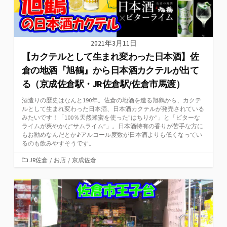
2021年3月11日
【カクテルとして生まれ変わった日本酒】佐
倉の地酒『旭鶴』から日本酒カクテルが出て
る（京成佐倉駅・JR佐倉駅/佐倉市馬渡）
酒造りの歴史はなんと190年。佐倉の地酒を造る旭鶴から、カクテ
ルとして生まれ変わった日本酒、日本酒カクテルが発売されている
みたいです！「100％天然蜂蜜を使った”はちりか”」と「ビターな
ライムが爽やかな”サムライム”」。日本酒特有の香りが苦手な方に
もお勧めなんだとか♪アルコール度数が日本酒よりも低くなってい
るのも飲みやすそうです。
カ
JR佐倉
/
お店
/
京成佐倉
テ
ゴ
リ
ー