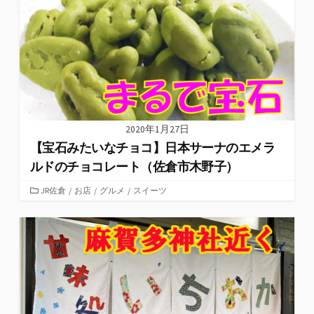
ー
2020年1月27日
【宝石みたいなチョコ】日本サーナのエメラ
ルドのチョコレート（佐倉市木野子）
カ
JR佐倉
/
お店
/
グルメ
/
スイーツ
テ
ゴ
リ
ー