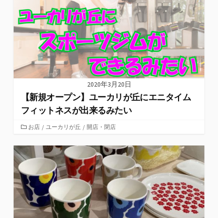
2020年3月20日
【新規オープン】ユーカリが丘にエニタイム
フィットネスが出来るみたい
カ
お店
/
ユーカリが丘
/
開店・閉店
テ
ゴ
リ
ー