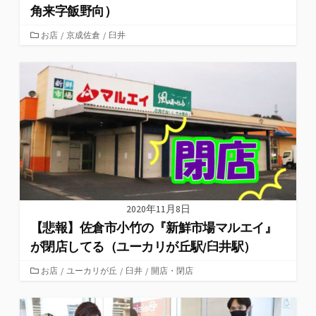
角来字飯野向）
カ
お店
/
京成佐倉
/
臼井
テ
ゴ
リ
ー
2020年11月8日
【悲報】佐倉市小竹の『新鮮市場マルエイ』
が閉店してる（ユーカリが丘駅/臼井駅）
カ
お店
/
ユーカリが丘
/
臼井
/
開店・閉店
テ
ゴ
リ