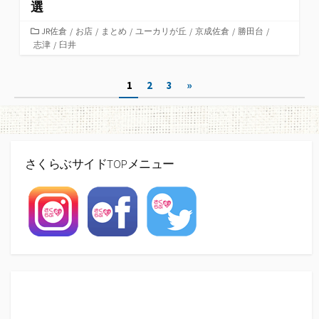
選
カ
JR佐倉
/
お店
/
まとめ
/
ユーカリが丘
/
京成佐倉
/
勝田台
/
志津
テ
/
臼井
ゴ
リ
投
1
2
3
»
ー
稿
ナ
ビ
さくらぶサイドTOPメニュー
ゲ
ー
シ
ョ
ン