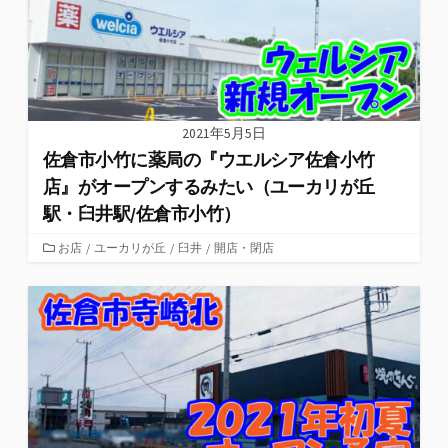
2021年5月5日
佐倉市小竹に薬局の『ウエルシア佐倉小竹
店』がオープンするみたい（ユーカリが丘
駅・臼井駅/佐倉市小竹）
カ
お店
/
ユーカリが丘
/
臼井
/
開店・閉店
テ
ゴ
リ
ー