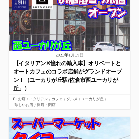
ー
2021年1月19日
【イタリアン✕憧れの輸入車】オリベートと
オートカフェのコラボ店舗がグランドオープ
ン！（ユーカリが丘駅/佐倉市西ユーカリが
丘」）
カ
お店
/
イタリアン
/
カフェ
/
グルメ
/
ユーカリが丘
/
珍しいお店
テ
/
開店・閉店
ゴ
リ
ー