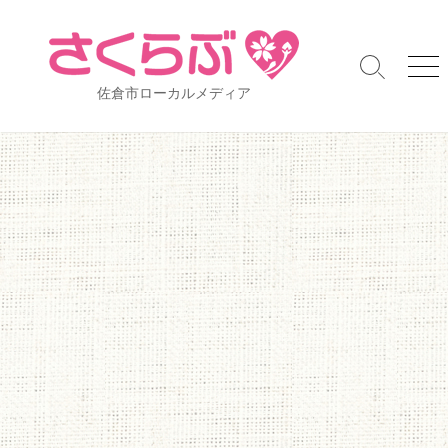
コ
ン
テ
検
メ
ン
佐倉市ローカルメディア
索
ニ
ツ
切
ュ
り
ー
へ
替
ス
え
キ
ッ
プ