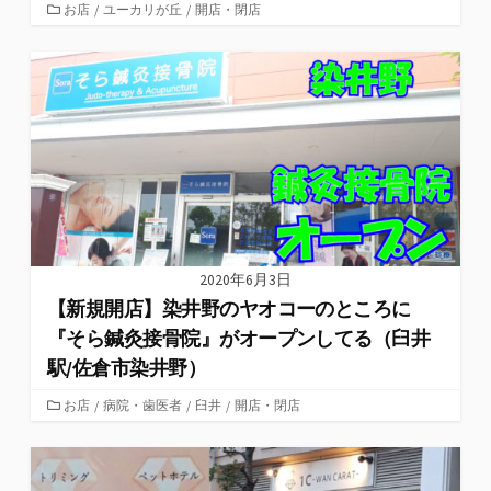
カ
お店
/
ユーカリが丘
/
開店・閉店
テ
ゴ
リ
ー
2020年6月3日
【新規開店】染井野のヤオコーのところに
『そら鍼灸接骨院』がオープンしてる（臼井
駅/佐倉市染井野）
カ
お店
/
病院・歯医者
/
臼井
/
開店・閉店
テ
ゴ
リ
ー