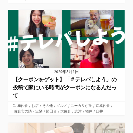
テ
ゴ
リ
ー
2020年5月1日
【クーポンをゲット】「＃テレパしよう」の
投稿で家にいる時間がクーポンになるんだっ
て
カ
JR佐倉
/
お店
/
その他
/
グルメ
/
ユーカリが丘
/
京成佐倉
/
佐倉市の隣・近隣
テ
/
勝田台
/
大佐倉
/
志津
/
物井
/
臼井
ゴ
リ
ー