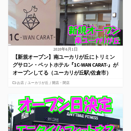
2020年6月1日
【新規オープン】南ユーカリが丘にトリミン
グサロン・ペットホテル『1C-WAN CARAT-』が
オープンしてる（ユーカリが丘駅/佐倉市）
カ
お店
/
ユーカリが丘
/
開店・閉店
テ
ゴ
リ
ー