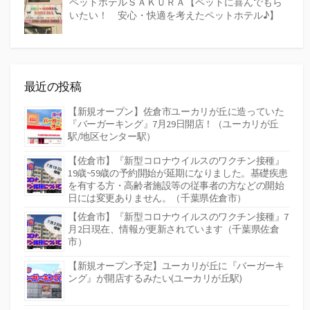
ペットホテルＳＡＫＵＲＡ【ペットに喜んでもら
いたい！ 安心・快適を考えたペットホテル♪】
最近の投稿
【新規オープン】佐倉市ユーカリが丘に造っていた
『バーガーキング』7月29日開店！（ユーカリが丘
駅/地区センター駅）
【佐倉市】『新型コロナウイルスのワクチン接種』
19歳~59歳の予約開始が延期になりました。基礎疾患
を有する方・高齢者施設等の従事者の方などの開始
日には変更ありません。（千葉県佐倉市）
【佐倉市】『新型コロナウイルスのワクチン接種』7
月2日現在、情報が更新されています（千葉県佐倉
市）
【新規オープン予定】ユーカリが丘に『バーガーキ
ング』が開店するみたい(ユーカリが丘駅)