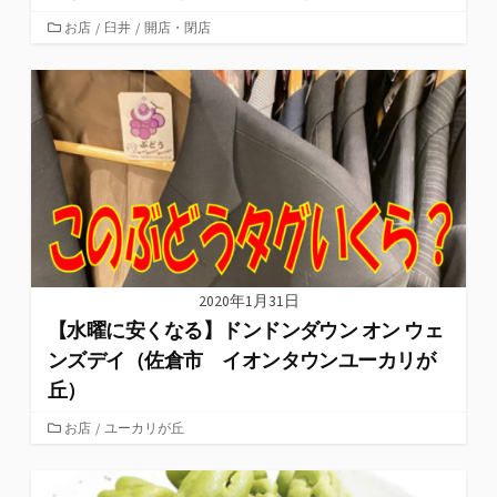
カ
お店
/
臼井
/
開店・閉店
テ
ゴ
リ
ー
2020年1月31日
【水曜に安くなる】ドンドンダウン オン ウェ
ンズデイ（佐倉市 イオンタウンユーカリが
丘）
カ
お店
/
ユーカリが丘
テ
ゴ
リ