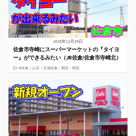
2020年12月29日
佐倉市寺崎にスーパーマーケットの『タイヨ
ー』ができるみたい（JR佐倉/佐倉市寺崎北）
カ
JR佐倉
/
お店
/
京成佐倉
/
開店・閉店
テ
ゴ
リ
ー