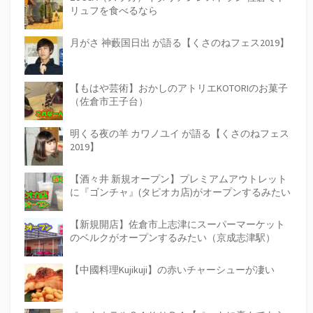
リュフを食べるなら
月がさ 神藪国日出 が語る【くさのねフェス2019】
【もはや芸術】おかしのアトリエKOTORIのお菓子
（佐倉市王子台）
明くる夜の羊 カワノユイ が語る【くさのねフェス
2019】
【酒々井 新規オープン】プレミアムアウトレット
に『ゴンチャ』(タピオカ店)がオープンするみたい
【新規開店】佐倉市上志津にスーパーマーケット
のベルクがオープンするみたい（京成志津駅）
【中國料理Kujikuji】の赤いチャーシューが凄い