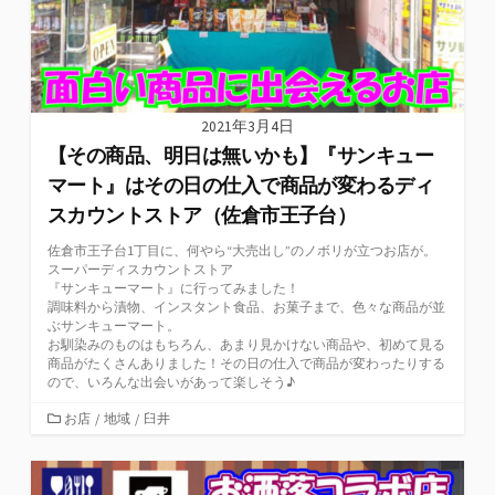
2021年3月4日
【その商品、明日は無いかも】『サンキュー
マート』はその日の仕入で商品が変わるディ
スカウントストア（佐倉市王子台）
佐倉市王子台1丁目に、何やら“大売出し”のノボリが立つお店が。
スーパーディスカウントストア
『サンキューマート』に行ってみました！
調味料から漬物、インスタント食品、お菓子まで、色々な商品が並
ぶサンキューマート。
お馴染みのものはもちろん、あまり見かけない商品や、初めて見る
商品がたくさんありました！その日の仕入で商品が変わったりする
ので、いろんな出会いがあって楽しそう♪
カ
お店
/
地域
/
臼井
テ
ゴ
リ