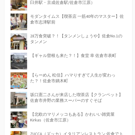
臼井駅・京成佐倉駅/佐倉市江原）
モダンタイムス【喫茶店 一筋40年のマスター】佐
倉市志津駅前
28万食突破？！【タンメンしょうや】佐倉No.1の
タンメン
【ギャル曽根も来た？！】食堂 幸 佐倉市表町
【らーめん 松信】ハマりすぎて人生が変わっ
た？！佐倉市鏑木町
坂口憲二さんが来店した喫茶店【クランペット】
佐倉市井野の業務スーパーのすぐそば
【北欧のマリメッコもある】かわいい雑貨屋
Kirkas（佐倉市江原）
ZUCCA（ズッカ）イタリアンレストラン 佐倉でト