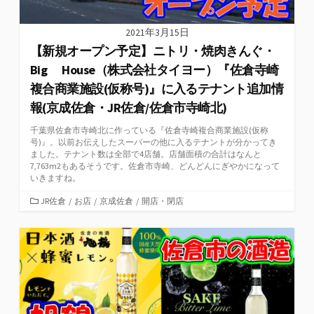
2021年3月15日
【新規オープン予定】ニトリ・焼肉きんぐ・
Big House（株式会社タイヨー）『佐倉寺崎
複合商業施設(仮称号)』に入るテナント追加情
報(京成佐倉・JR佐倉/佐倉市寺崎北)
千葉県佐倉市寺崎北に作っている『佐倉寺崎複合商業施設(仮称
号)』。以前お伝えしたスーパーの他に入るテナントが分かってき
ました。テナント数は全部で4店舗。店舗面積の合計はなんと
7,763m2もあるそうです。佐倉市寺崎、どんどんにぎやかになって
いきますね。
カ
JR佐倉
/
お店
/
京成佐倉
/
開店・閉店
テ
ゴ
リ
ー