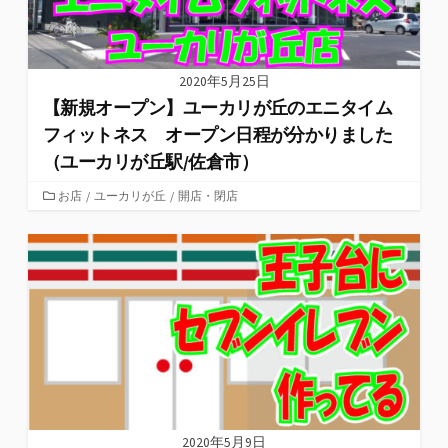
2020年5月25日
【新規オープン】ユーカリが丘のエニタイム
フィットネス オープン日程が分かりました
（ユーカリが丘駅/佐倉市）
カ
お店
/
ユーカリが丘
/
開店・閉店
テ
ゴ
リ
ー
2020年5月9日