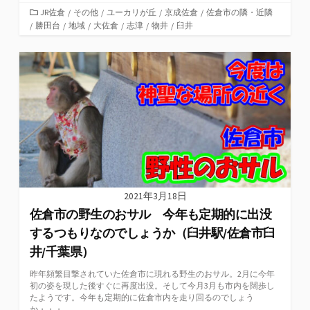
カ
JR佐倉
/
その他
/
ユーカリが丘
/
京成佐倉
/
佐倉市の隣・近隣
/
勝田台
テ
/
地域
/
大佐倉
/
志津
/
物井
/
臼井
ゴ
リ
ー
2021年3月18日
佐倉市の野生のおサル 今年も定期的に出没
するつもりなのでしょうか（臼井駅/佐倉市臼
井/千葉県）
昨年頻繁目撃されていた佐倉市に現れる野生のおサル。2月に今年
初の姿を現した後すぐに再度出没。そして今月3月も市内を闊歩し
たようです。今年も定期的に佐倉市内を走り回るのでしょう
か・・・。