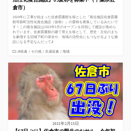
倉市）
2020年に工事が始まった佐倉図書館を核とした『複合施設佐倉図書
館等新町活性化複合施設（仮称）』の愛称を募集しているみたいで
す！この複合施設は2023年3月のオープンを目指して建設が進めら
れています。佐倉図書館の建て替えを核として、歴史・文化のまち
を象徴する旧城下町の保全や、地域の活性化にもつながるような施
設になる予定なんだって♪
カ
JR佐倉
/
その他
/
京成佐倉
/
地域
テ
ゴ
リ
ー
2021年2月15日