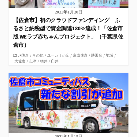
2021年1月20日
【佐倉市】初のクラウドファンディング ふ
るさと納税型で資金調達180%達成！「佐倉市
版 WEラブ赤ちゃんプロジェクト」（千葉県佐
倉市）
カ
JR佐倉
/
その他
/
ユーカリが丘
/
京成佐倉
/
勝田台
/
地域
/
大佐倉
テ
/
志津
/
物井
/
臼井
ゴ
リ
ー
2021年1月19日