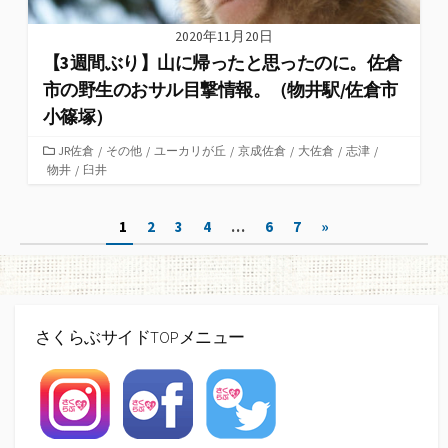
2020年11月20日
【3週間ぶり】山に帰ったと思ったのに。佐倉
市の野生のおサル目撃情報。（物井駅/佐倉市
小篠塚）
カ
JR佐倉
/
その他
/
ユーカリが丘
/
京成佐倉
/
大佐倉
/
志津
/
物井
テ
/
臼井
ゴ
リ
投
1
2
3
4
…
6
7
»
ー
稿
ナ
ビ
さくらぶサイドTOPメニュー
ゲ
ー
シ