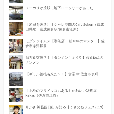
ユーカリが丘駅に地下ロータリーがあった
【米蔵を改造】オシャレ空間のCafe Sokeri（京成
臼井駅・京成佐倉駅/佐倉市江原）
モダンタイムス【喫茶店 一筋40年のマスター】佐
倉市志津駅前
28万食突破？！【タンメンしょうや】佐倉No.1の
タンメン
【ギャル曽根も来た？！】食堂 幸 佐倉市表町
【北欧のマリメッコもある】かわいい雑貨屋
Kirkas（佐倉市江原）
月がさ 神藪国日出 が語る【くさのねフェス2019】