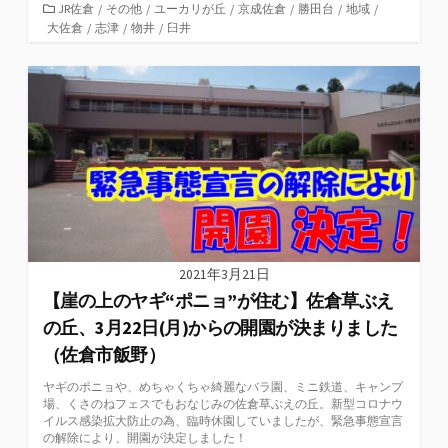
カ
JR佐倉
/
その他
/
ユーカリが丘
/
京成佐倉
/
勝田台
/
地域
/
大佐倉
テ
/
志津
/
物井
/
臼井
ゴ
リ
ー
2021年3月21日
【崖の上のヤギ“ポニョ”が住む】佐倉草ぶえ
の丘、3月22日(月)からの開園が決まりました
（佐倉市飯野）
ヤギのポニョや、めちゃくちゃ綺麗なバラ園、ミニ鉄道、キャンプ
場、くさのねフェスでもおなじみの佐倉草ぶえの丘。新型コロナウ
イルス感染拡大防止の為、臨時休園していましたが、緊急事態宣言
の解除により、開園が決定しました！