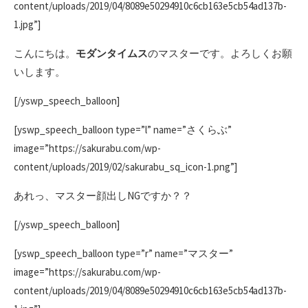
content/uploads/2019/04/8089e50294910c6cb163e5cb54ad137b-
1.jpg”]
こんにちは。
モダンタイムス
のマスターです。よろしくお願
いします。
[/yswp_speech_balloon]
[yswp_speech_balloon type=”l” name=”さくらぶ”
image=”https://sakurabu.com/wp-
content/uploads/2019/02/sakurabu_sq_icon-1.png”]
あれっ、マスター顔出しNGですか？？
[/yswp_speech_balloon]
[yswp_speech_balloon type=”r” name=”マスター”
image=”https://sakurabu.com/wp-
content/uploads/2019/04/8089e50294910c6cb163e5cb54ad137b-