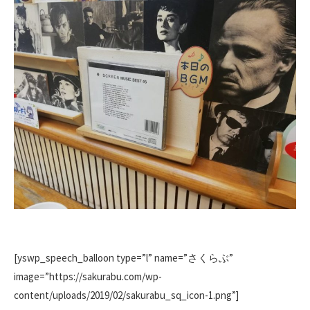
[yswp_speech_balloon type=”l” name=”さくらぶ”
image=”https://sakurabu.com/wp-
content/uploads/2019/02/sakurabu_sq_icon-1.png”]