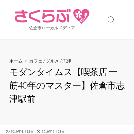
コ
ン
テ
検
メ
ン
佐倉市ローカルメディア
索
ニ
ツ
切
ュ
り
ー
へ
替
ス
え
キ
ホーム
>
カフェ
/
グルメ
/
志津
ッ
モダンタイムス【喫茶店 一
プ
筋40年のマスター】佐倉市志
津駅前
公
2019年4月13日
最
2019年4月13日