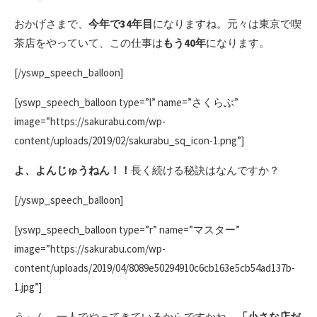
おかげさまで、
今年で34年目
になりますね。元々は東京で喫
茶店をやっていて、この仕事は
もう40年
になります。
[/yswp_speech_balloon]
[yswp_speech_balloon type=”l” name=”さくらぶ”
image=”https://sakurabu.com/wp-
content/uploads/2019/02/sakurabu_sq_icon-1.png”]
よ、よんじゅうねん！！
長く続ける秘訣はなんですか？
[/yswp_speech_balloon]
[yswp_speech_balloon type=”r” name=”マスター”
image=”https://sakurabu.com/wp-
content/uploads/2019/04/8089e50294910c6cb163e5cb54ad137b-
1.jpg”]
う～ん、一人でやってきているからですかね。
「小さな店だ