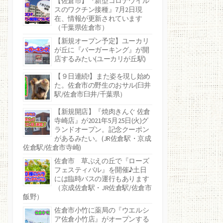
【佐倉市】『新型コロナウイル
スのワクチン接種』7月2日現
在、情報が更新されています
（千葉県佐倉市）
【新規オープン予定】ユーカリ
が丘に『バーガーキング』が開
店するみたい(ユーカリが丘駅)
【９日連続!】また姿を現し始め
た。佐倉市の野生のおサル(臼井
駅/佐倉市臼井/千葉県）
【新規開店】『焼肉きんぐ 佐倉
寺崎店』が2021年5月25日(火)グ
ランドオープン。記念クーポン
があるみたい。(JR佐倉駅・京成
佐倉駅/佐倉市寺崎)
佐倉市 草ぶえの丘で『ローズ
フェスティバル』を開催♪土日
には臨時バスの運行もあります
（京成佐倉駅・JR佐倉駅/佐倉市
飯野）
佐倉市小竹に薬局の『ウエルシ
ア佐倉小竹店』がオープンする