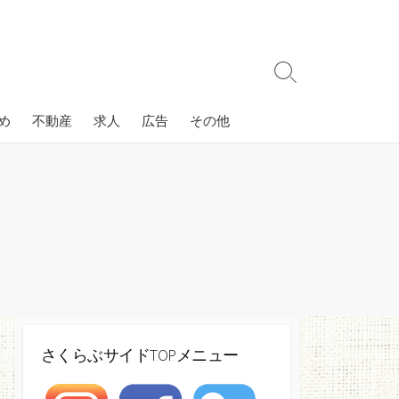
検
索
切
め
不動産
求人
広告
その他
り
替
え
さくらぶサイドTOPメニュー