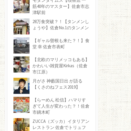
モダンタイムス【喫茶店 一
筋40年のマスター】佐倉市志
津駅前
28万食突破？！【タンメンし
ょうや】佐倉No.1のタンメン
【ギャル曽根も来た？！】食
堂 幸 佐倉市表町
【北欧のマリメッコもある】
かわいい雑貨屋Kirkas（佐倉
市江原）
月がさ 神藪国日出 が語る
【くさのねフェス2019】
【らーめん 松信】ハマりす
ぎて人生が変わった？！佐倉
市鏑木町
ZUCCA（ズッカ）イタリアン
レストラン 佐倉でトリュフ