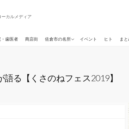
ローカルメディア
ン
佐倉市の公園
院・歯医者
商店街
佐倉市の名所
イベント
ヒト
まと
イ が語る【くさのねフェス2019】