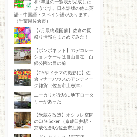
和3年度の一覧表が完成した
ようです。日本語版の他に英
語・中国語・スペイン語があります。
（千葉県佐倉市）
【7月最終週開催】佐倉の夏
祭り情報をまとめてみた！
【ポンポネット】のデコレー
ションケーキは自由自在 白
銀公園の目の前
【CMやドラマの撮影に】佐
倉マナーハウスのアンティー
ク雑貨（佐倉市上志津）
ユーカリが丘駅に地下ロータ
リーがあった
【米蔵を改造】オシャレ空間
のCafe Sokeri（京成臼井駅・
京成佐倉駅/佐倉市江原）