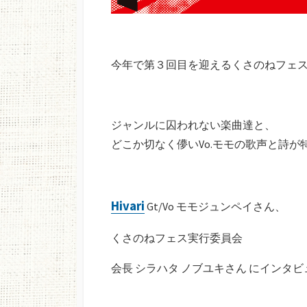
今年で第３回目を迎えるくさのねフェス2
ジャンルに囚われない楽曲達と、
どこか切なく儚いVo.モモの歌声と詩が
Hivari
Gt/Vo モモジュンペイさん、
くさのねフェス実行委員会
会長 シラハタ ノブユキさん にインタ