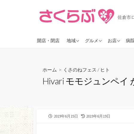
コ
ン
佐倉市
テ
ン
ツ
JR佐倉
ラーメン
ヘアーサロ
開店・閉店
地域
グルメ
お店
病
へ
ス
京成佐倉
カフェ
花屋
キ
臼井
スイーツ
珍しいお店
ッ
ホーム
>
くさのねフェス
/
ヒト
ユーカリが丘
パン
プ
Hivari モモジュンペ
志津
そば・うどん
勝田台
お酒が飲める
物井
大佐倉
公
2019年6月15日
最
2019年6月19日
開
終
日
更
新