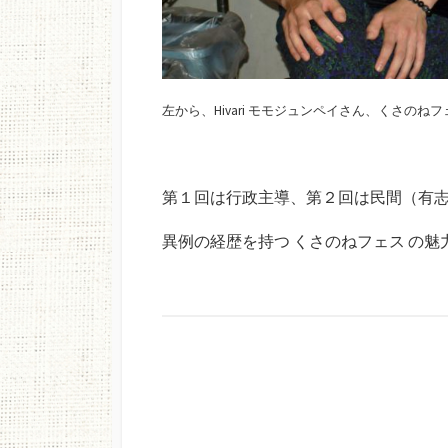
左から、Hivari モモジュンペイさん、くさのね
第１回は行政主導、第２回は民間（有
異例の経歴を持つ くさのねフェス の