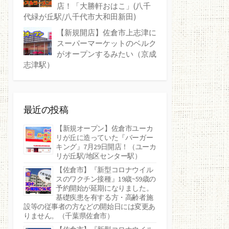
店！「大勝軒おはこ」(八千
代緑が丘駅/八千代市大和田新田)
【新規開店】佐倉市上志津に
スーパーマーケットのベルク
がオープンするみたい（京成
志津駅）
最近の投稿
【新規オープン】佐倉市ユーカ
リが丘に造っていた『バーガー
キング』7月29日開店！（ユーカ
リが丘駅/地区センター駅）
【佐倉市】『新型コロナウイル
スのワクチン接種』19歳~59歳の
予約開始が延期になりました。
基礎疾患を有する方・高齢者施
設等の従事者の方などの開始日には変更あ
りません。（千葉県佐倉市）