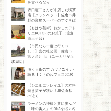
を食べるなら
坂口憲二さんが来店した喫茶
店【クランペット】佐倉市井
野の業務スーパーのすぐそば
【もはや芸術】おかしのアト
リエKOTORIのお菓子（佐倉
市王子台）
【市民なら一度は行くべ
し！】宮の杜公園 佐倉市
宮ノ台6丁目（ユーカリが丘
駅周辺）
明くる夜の羊 カワノユイ が
語る【くさのねフェス2019】
【シエルエソレイユ】の本格
焼き菓子が凄い！JR佐倉駅
の近く
ラーメンの神様と共に歩んだ
「味の番人」のDNAを継ぐ名