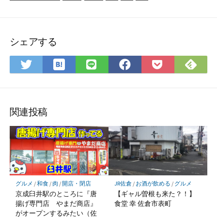
シェアする
は
F
T
L
F
P
て
e
w
I
a
o
な
e
i
N
c
c
ブ
d
t
E
e
k
ッ
l
t
で
b
e
関連投稿
ク
y
e
シ
o
t
マ
で
r
ェ
o
に
ー
購
で
ア
k
保
ク
読
シ
で
存
に
ェ
シ
保
ア
ェ
グルメ
/
和食
/
肉
/
開店・閉店
JR佐倉
/
お酒が飲める
/
グルメ
存
ア
京成臼井駅のところに『唐
【ギャル曽根も来た？！】
揚げ専門店 やまだ商店』
食堂 幸 佐倉市表町
がオープンするみたい（佐