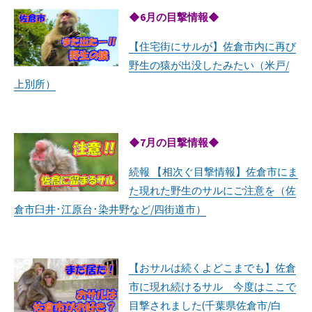
◆6月の目撃情報◆
【住宅街にサルが】佐倉市内に再び
野生の猿が出没したみたい（米戸/
上別所）
◆7月の目撃情報◆
続報 【相次ぐ目撃情報】佐倉市にま
た現れた野生のサルにご注意を（佐
倉市臼井･江原台･染井野など/四街道市）
【おサルは続くよどこまでも】佐倉
市に現れ続けるサル 今度はここで
目撃されました(千葉県佐倉市/白