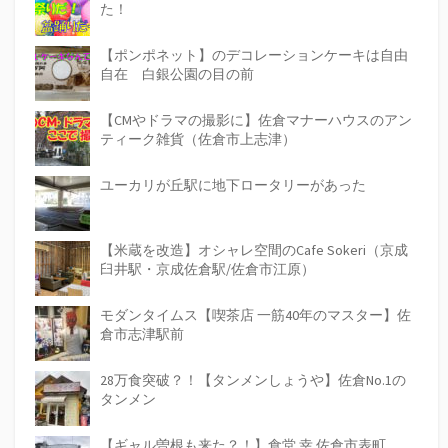
た！
【ポンポネット】のデコレーションケーキは自由
自在 白銀公園の目の前
【CMやドラマの撮影に】佐倉マナーハウスのアン
ティーク雑貨（佐倉市上志津）
ユーカリが丘駅に地下ロータリーがあった
【米蔵を改造】オシャレ空間のCafe Sokeri（京成
臼井駅・京成佐倉駅/佐倉市江原）
モダンタイムス【喫茶店 一筋40年のマスター】佐
倉市志津駅前
28万食突破？！【タンメンしょうや】佐倉No.1の
タンメン
【ギャル曽根も来た？！】食堂 幸 佐倉市表町