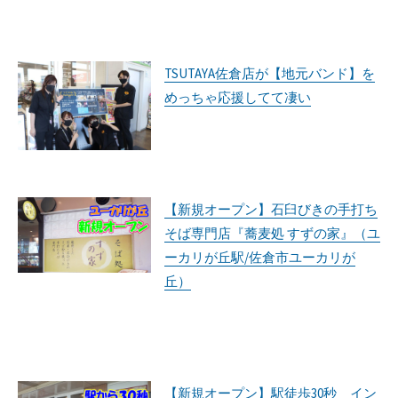
TSUTAYA佐倉店が【地元バンド】を
めっちゃ応援してて凄い
【新規オープン】石臼びきの手打ち
そば専門店『蕎麦処 すずの家』（ユ
ーカリが丘駅/佐倉市ユーカリが
丘）
【新規オープン】駅徒歩30秒 イン