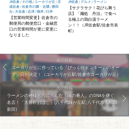
JR佐倉
/
その他
/
ユーカリが丘
/
京
JR佐倉
/
グルメ
/
ラーメン
成佐倉
/
佐倉市の隣・近隣
/
勝田
【サクラサク！花びら舞う
台
/
大佐倉
/
志津
/
物井
/
臼井
店】「麺処 丹治」で食べ
【営業時間変更】佐倉市の
る極上の鶏白湯ラーメ
郵便局の郵便窓口・金融窓
ン！！（JR佐倉駅/佐倉市表
口の営業時間が更に変更に
町）
なりました
前の投稿
ユーカリが丘に作っている『びっくりドンキー』のオー
プン日が決定！（ユーカリが丘駅/佐倉市ユーカリが丘）
次の投稿
ラーメンの神様と共に歩んだ「味の番人」のDNAを継ぐ
名店！「大勝軒おはこ」(八千代緑が丘駅/八千代市大和田
新田)