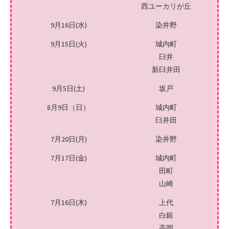
西ユーカリが丘
9月16日(水)
染井野
9月15日(火)
城内町
臼井
新臼井田
9月5日(土)
坂戸
8月9日（日）
城内町
臼井田
7月20日(月)
染井野
7月17日(金)
城内町
田町
山崎
7月16日(木)
上代
白銀
高岡