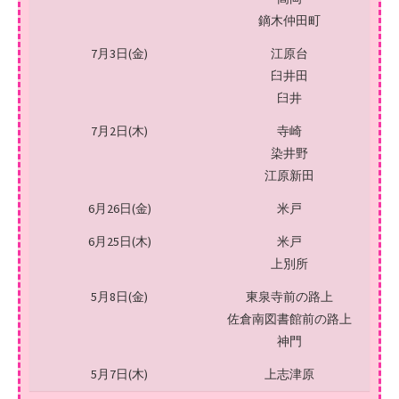
鏑木仲田町
7月3日(金)
江原台
臼井田
臼井
7月2日(木)
寺崎
染井野
江原新田
6月26日(金)
米戸
6月25日(木)
米戸
上別所
5月8日(金)
東泉寺前の路上
佐倉南図書館前の路上
神門
5月7日(木)
上志津原