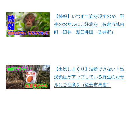
【続報】いつまで姿を現すのか、野
生のおサルにご注意を（佐倉市城内
町・臼井・新臼井田・染井野）
【出没しまくり】油断できない！出
没頻度がアップしている野生のおサ
ルにご注意を（佐倉市馬渡）