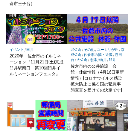
倉市王子台）
イベント
/
臼井
JR佐倉
/
その他
/
ユーカリが丘
/
京
成佐倉
/
佐倉市の隣・近隣
/
勝田
2020年 佐倉市のイルミネ
台
/
大佐倉
/
志津
/
物井
/
臼井
ーション『11月21日(土)京成
佐倉市内の公共施設 会
臼井駅南口 第10回臼井イ
館・休館情報（4月16日更新
ルミネーションフェスタ』
情報）[コロナウイルス感染
拡大防止に係る国の緊急事
態宣言を受けての決定です]