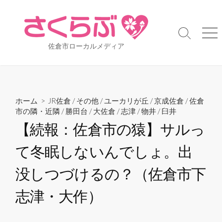
コ
ン
テ
検
メ
ン
佐倉市ローカルメディア
索
ニ
ツ
切
ュ
り
ー
へ
替
ス
え
キ
ホーム
>
JR佐倉
/
その他
/
ユーカリが丘
/
京成佐倉
/
佐倉
ッ
市の隣・近隣
/
勝田台
/
大佐倉
/
志津
/
物井
/
臼井
プ
【続報：佐倉市の猿】サルっ
て冬眠しないんでしょ。出
没しつづけるの？（佐倉市下
志津・大作）