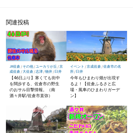
て
e
w
I
a
o
な
e
i
N
c
c
ブ
d
t
E
e
k
ッ
l
t
で
b
e
関連投稿
ク
y
e
シ
o
t
マ
で
r
ェ
o
に
ー
購
で
ア
k
保
ク
読
シ
で
存
に
ェ
シ
保
ア
ェ
JR佐倉
/
その他
/
ユーカリが丘
/
京
イベント
/
京成佐倉
/
佐倉市の名
存
ア
成佐倉
/
大佐倉
/
志津
/
物井
/
臼井
所
/
臼井
【46日ぶり】寒くても街中
今年もひまわり畑が出現す
を闊歩する、佐倉市の野生
るよ！【佐倉ふるさと広
のおサル目撃情報。（南
場・風車のひまわりガーデ
酒々井駅/佐倉市直弥）
ン】