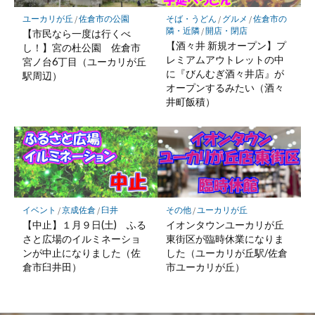
ユーカリが丘
/
佐倉市の公園
そば・うどん
/
グルメ
/
佐倉市の
隣・近隣
/
開店・閉店
【市民なら一度は行くべ
【酒々井 新規オープン】プ
し！】宮の杜公園 佐倉市
レミアムアウトレットの中
宮ノ台6丁目（ユーカリが丘
に『びんむぎ酒々井店』が
駅周辺）
オープンするみたい（酒々
井町飯積）
イベント
/
京成佐倉
/
臼井
その他
/
ユーカリが丘
【中止】１月９日(土) ふる
イオンタウンユーカリが丘
さと広場のイルミネーショ
東街区が臨時休業になりま
ンが中止になりました（佐
した（ユーカリが丘駅/佐倉
倉市臼井田）
市ユーカリが丘）