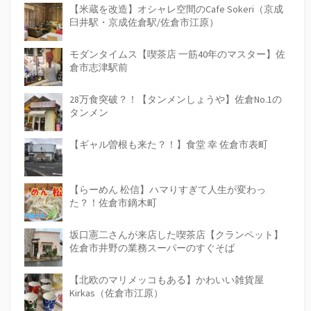
【米蔵を改造】オシャレ空間のCafe Sokeri（京成
臼井駅・京成佐倉駅/佐倉市江原）
モダンタイムス【喫茶店 一筋40年のマスター】佐
倉市志津駅前
28万食突破？！【タンメンしょうや】佐倉No.1の
タンメン
【ギャル曽根も来た？！】食堂 幸 佐倉市表町
【らーめん 松信】ハマりすぎて人生が変わっ
た？！佐倉市鏑木町
坂口憲二さんが来店した喫茶店【クランペット】
佐倉市井野の業務スーパーのすぐそば
【北欧のマリメッコもある】かわいい雑貨屋
Kirkas（佐倉市江原）