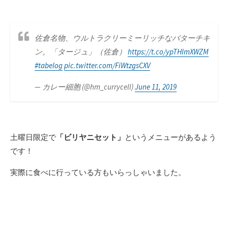
佐倉名物、ウルトラクリーミーリッチなバターチキ
ン。「タージュ」（佐倉）
https://t.co/ypTHImXWZM
#tabelog
pic.twitter.com/FiWtzgsCXV
— カレー細胞 (@hm_currycell)
June 11, 2019
土曜日限定で
「ビリヤニセット」
というメニューがあるよう
です！
実際に食べに行っている方もいらっしゃいました。