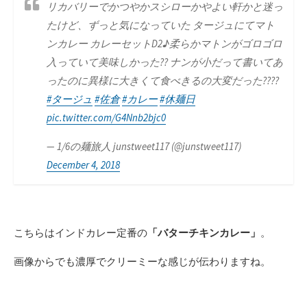
リカバリーでかつやかスシローかやよい軒かと迷っ
たけど、ずっと気になっていた タージュにてマト
ンカレー カレーセットD2♪柔らかマトンがゴロゴロ
入っていて美味しかった?? ナンが小だって書いてあ
ったのに異様に大きくて食べきるの大変だった????
#タージュ
#佐倉
#カレー
#休麺日
pic.twitter.com/G4Nnb2bjc0
— 1/6の麺旅人 junstweet117 (@junstweet117)
December 4, 2018
こちらはインドカレー定番の
「バターチキンカレー」
。
画像からでも濃厚でクリーミーな感じが伝わりますね。