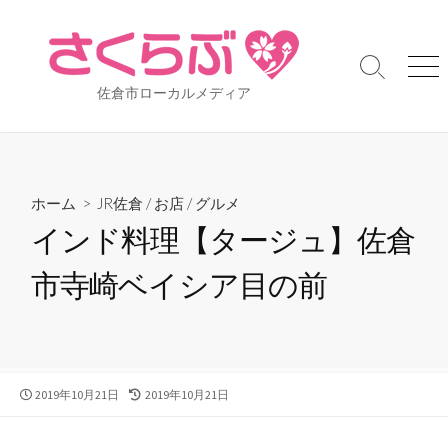
コ
ン
テ
検
メ
ン
佐倉市ローカルメディア
索
ニ
ツ
切
ュ
り
ー
へ
替
ス
え
キ
ホーム
>
JR佐倉
/
お店
/
グルメ
ッ
インド料理【タージュ】佐倉
プ
市寺崎ベイシア目の前
公
2019年10月21日
最
2019年10月21日
開
終
日
更