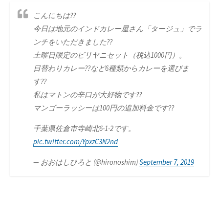
こんにちは??
今日は地元のインドカレー屋さん「タージュ」でラ
ンチをいただきました??
土曜日限定のビリヤニセット（税込1000円）。
日替わりカレー??など6種類からカレーを選びま
す??
私はマトンの辛口が大好物です??
マンゴーラッシーは100円の追加料金です??
千葉県佐倉市寺崎北6-1-2です。
pic.twitter.com/YpxzC3N2nd
— おおはしひろと (@hironoshim)
September 7, 2019