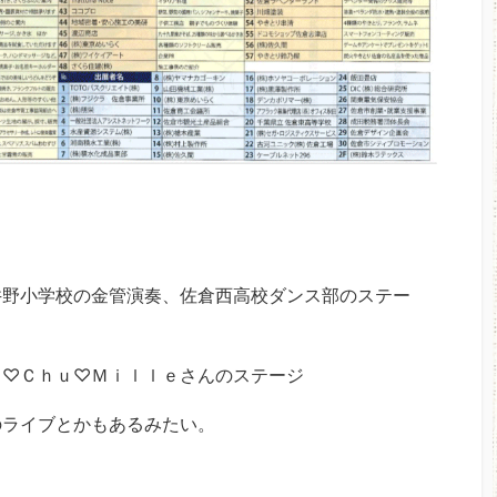
井野小学校の金管演奏、佐倉西高校ダンス部のステー
ｕ♡Ｃｈｕ♡Ｍｉｌｌｅさんのステージ
のライブとかもあるみたい。