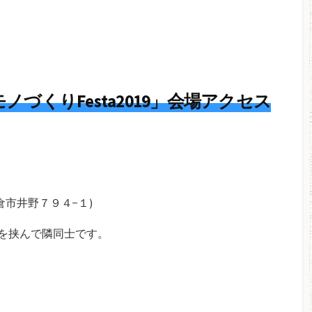
！
づくりFesta2019」会場アクセス
市井野７９４−１)
を挟んで隣同士です。