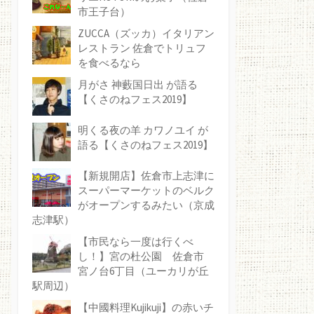
市王子台）
ZUCCA（ズッカ）イタリアン
レストラン 佐倉でトリュフ
を食べるなら
月がさ 神藪国日出 が語る
【くさのねフェス2019】
明くる夜の羊 カワノユイ が
語る【くさのねフェス2019】
【新規開店】佐倉市上志津に
スーパーマーケットのベルク
がオープンするみたい（京成
志津駅）
【市民なら一度は行くべ
し！】宮の杜公園 佐倉市
宮ノ台6丁目（ユーカリが丘
駅周辺）
【中國料理Kujikuji】の赤いチ