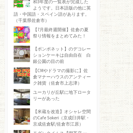
和3年度の一覧表が完成した
ようです。日本語版の他に英
語・中国語・スペイン語があります。
（千葉県佐倉市）
【7月最終週開催】佐倉の夏
祭り情報をまとめてみた！
【ポンポネット】のデコレー
ションケーキは自由自在 白
銀公園の目の前
【CMやドラマの撮影に】佐
倉マナーハウスのアンティー
ク雑貨（佐倉市上志津）
ユーカリが丘駅に地下ロータ
リーがあった
【米蔵を改造】オシャレ空間
のCafe Sokeri（京成臼井駅・
京成佐倉駅/佐倉市江原）