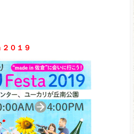
ａ２０１９