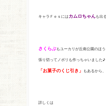
カムロちゃん
キャラＦｅｓには
も出
さくらぶ
もユーカリが丘南公園のほう
張り切ってノボリも作っちゃいました♪
「お菓子のくじ引き」
もあるから、
詳しくは