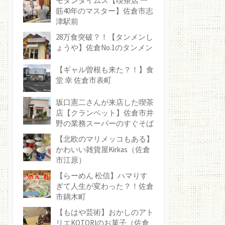
モダンタイムス【喫茶店 一
筋40年のマスター】佐倉市志
津駅前
28万食突破？！【タンメンし
ょうや】佐倉No.1のタンメン
【ギャル曽根も来た？！】食
堂 幸 佐倉市表町
坂口憲二さんが来店した喫茶
店【クランペット】佐倉市井
野の業務スーパーのすぐそば
【北欧のマリメッコもある】
かわいい雑貨屋Kirkas（佐倉
市江原）
【らーめん 松信】ハマりす
ぎて人生が変わった？！佐倉
市鏑木町
【もはや芸術】おかしのアト
リエKOTORIのお菓子（佐倉