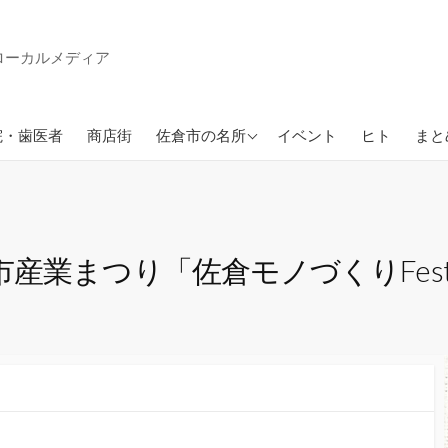
ローカルメディア
ン
佐倉市の公園
院・歯医者
商店街
佐倉市の名所
イベント
ヒト
まと
業まつり「佐倉モノづくりFesta