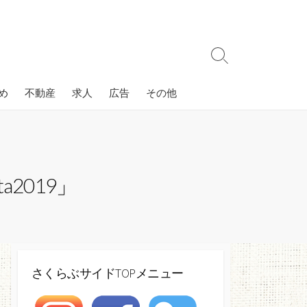
検
索
切
め
不動産
求人
広告
その他
り
替
え
2019」
さくらぶサイドTOPメニュー