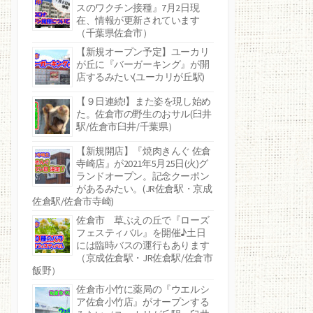
スのワクチン接種』7月2日現
在、情報が更新されています
（千葉県佐倉市）
【新規オープン予定】ユーカリ
が丘に『バーガーキング』が開
店するみたい(ユーカリが丘駅)
【９日連続!】また姿を現し始め
た。佐倉市の野生のおサル(臼井
駅/佐倉市臼井/千葉県）
【新規開店】『焼肉きんぐ 佐倉
寺崎店』が2021年5月25日(火)グ
ランドオープン。記念クーポン
があるみたい。(JR佐倉駅・京成
佐倉駅/佐倉市寺崎)
佐倉市 草ぶえの丘で『ローズ
フェスティバル』を開催♪土日
には臨時バスの運行もあります
（京成佐倉駅・JR佐倉駅/佐倉市
飯野）
佐倉市小竹に薬局の『ウエルシ
ア佐倉小竹店』がオープンする