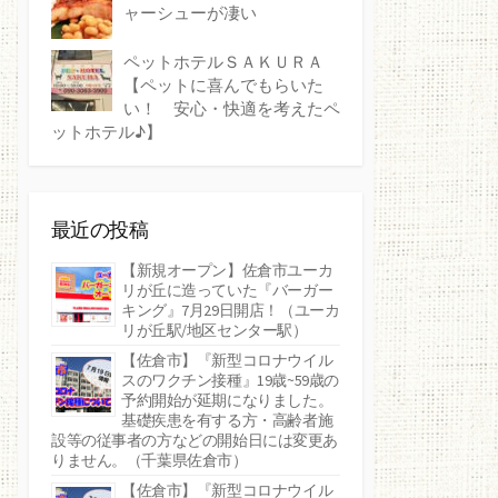
ャーシューが凄い
ペットホテルＳＡＫＵＲＡ
【ペットに喜んでもらいた
い！ 安心・快適を考えたペ
ットホテル♪】
最近の投稿
【新規オープン】佐倉市ユーカ
リが丘に造っていた『バーガー
キング』7月29日開店！（ユーカ
リが丘駅/地区センター駅）
【佐倉市】『新型コロナウイル
スのワクチン接種』19歳~59歳の
予約開始が延期になりました。
基礎疾患を有する方・高齢者施
設等の従事者の方などの開始日には変更あ
りません。（千葉県佐倉市）
【佐倉市】『新型コロナウイル