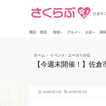
コ
ン
佐倉市
テ
ン
ツ
JR佐倉
ラーメン
ヘアーサロ
開店・閉店
地域
グルメ
お店
病
へ
ス
京成佐倉
カフェ
花屋
キ
臼井
スイーツ
珍しいお店
ッ
ホーム
>
イベント
/
ユーカリが丘
ユーカリが丘
パン
プ
【今週末開催！】佐倉市産
志津
そば・うどん
勝田台
お酒が飲める
物井
大佐倉
公
2019年5月17日
最
2019年5月17日
開
終
日
更
新