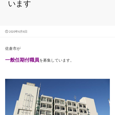
います
公
2020年6月6日
開
日
佐倉市が
一般任期付職員
を募集しています。