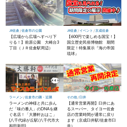
JR佐倉
/
佐倉市の公園
JR佐倉
/
イベント
/
京成佐倉
【広場から広場へすべり下
【600円で楽しめる国宝！】
りる！】前原公園 大崎台3
国立歴史民俗博物館 期間
丁目（ＪＲ佐倉駅周辺）
限定！特集展示『海の帝国
琉球』
ラーメン
/
佐倉市の隣・近隣
その他
/
臼井
ラーメンの神様と共に歩ん
【通常営業再開】臼井にあ
だ「味の番人」のDNAを継
るスーパー、タイヨー佐倉
ぐ名店！「大勝軒おはこ」
店の営業時間が通常に戻り
(八千代緑が丘駅/八千代市大
ます（京成臼井駅/佐倉市臼
和田新田)
井）