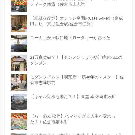
ティーク雑貨（佐倉市上志津）
【米蔵を改造】オシャレ空間のCafe Sokeri（京成
臼井駅・京成佐倉駅/佐倉市江原）
ユーカリが丘駅に地下ロータリーがあった
28万食突破？！【タンメンしょうや】佐倉No.1の
タンメン
モダンタイムス【喫茶店 一筋40年のマスター】佐
倉市志津駅前
【ギャル曽根も来た？！】食堂 幸 佐倉市表町
【らーめん 松信】ハマりすぎて人生が変わっ
た？！佐倉市鏑木町