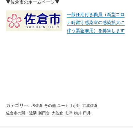
▼佐倉市のホームページ▼
一般任期付き職員（新型コロ
ナ時留守感染症の感染拡大に
伴う緊急雇用）を募集します
カテゴリー:
JR佐倉
その他
ユーカリが丘
京成佐倉
佐倉市の隣・近隣
勝田台
大佐倉
志津
物井
臼井