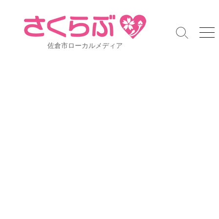
コ
ン
テ
検
メ
ン
佐倉市ローカルメディア
索
ニ
ツ
切
ュ
り
ー
へ
替
ス
え
キ
ッ
プ