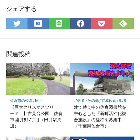
シェアする
は
F
T
L
F
P
て
e
w
I
a
o
な
e
i
N
c
c
ブ
d
t
E
e
k
ッ
l
t
で
b
e
関連投稿
ク
y
e
シ
o
t
マ
で
r
ェ
o
に
ー
購
で
ア
k
保
ク
読
シ
で
存
に
ェ
シ
保
ア
ェ
佐倉市の公園
/
臼井
JR佐倉
/
その他
/
京成佐倉
/
地域
存
ア
【巨大クリスマスツリ
建て替え中の佐倉図書館を
ー？！】吉見台公園 佐倉
中心とした『新町活性化複
市 染井野7丁目（臼井駅周
合施設』の愛称を募集中
辺）
（千葉県佐倉市）