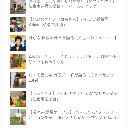
坂口憲二さんが来店した喫茶店【クランペット】
佐倉市井野の業務スーパーのすぐそば
【北欧のマリメッコもある】かわいい雑貨屋
Kirkas（佐倉市江原）
月がさ 神藪国日出 が語る【くさのねフェス2019】
ZUCCA（ズッカ）イタリアンレストラン 佐倉でト
リュフを食べるなら
明くる夜の羊 カワノユイ が語る【くさのねフェス
2019】
【もはや芸術】おかしのアトリエKOTORIのお菓子
（佐倉市王子台）
【酒々井 新規オープン】プレミアムアウトレット
に『ゴンチャ』(タピオカ店)がオープンするみたい