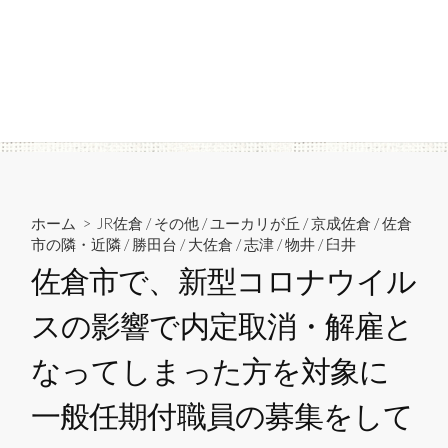
ホーム
>
JR佐倉
/
その他
/
ユーカリが丘
/
京成佐倉
/
佐倉
市の隣・近隣
/
勝田台
/
大佐倉
/
志津
/
物井
/
臼井
佐倉市で、新型コロナウイル
スの影響で内定取消・解雇と
なってしまった方を対象に
一般任期付職員の募集をして