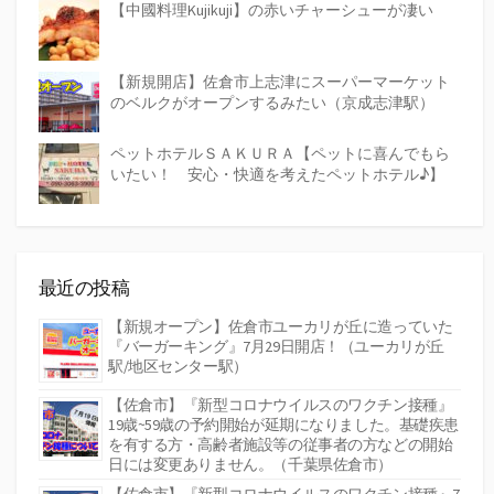
【中國料理Kujikuji】の赤いチャーシューが凄い
【新規開店】佐倉市上志津にスーパーマーケット
のベルクがオープンするみたい（京成志津駅）
ペットホテルＳＡＫＵＲＡ【ペットに喜んでもら
いたい！ 安心・快適を考えたペットホテル♪】
最近の投稿
【新規オープン】佐倉市ユーカリが丘に造っていた
『バーガーキング』7月29日開店！（ユーカリが丘
駅/地区センター駅）
【佐倉市】『新型コロナウイルスのワクチン接種』
19歳~59歳の予約開始が延期になりました。基礎疾患
を有する方・高齢者施設等の従事者の方などの開始
日には変更ありません。（千葉県佐倉市）