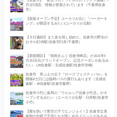
【佐倉市】『新型コロナウイルスのワクチン接種』7
月2日現在、情報が更新されています（千葉県佐倉
市）
【新規オープン予定】ユーカリが丘に『バーガーキ
ング』が開店するみたい(ユーカリが丘駅)
【９日連続!】また姿を現し始めた。佐倉市の野生の
おサル(臼井駅/佐倉市臼井/千葉県）
【新規開店】『焼肉きんぐ 佐倉寺崎店』が2021年5
月25日(火)グランドオープン。記念クーポンがあるみ
たい。(JR佐倉駅・京成佐倉駅/佐倉市寺崎)
佐倉市 草ぶえの丘で『ローズ フェスティバル』を
開催♪土日には臨時バスの運行もあります（京成佐
倉駅・JR佐倉駅/佐倉市飯野）
佐倉市小竹に薬局の『ウエルシア佐倉小竹店』がオ
ープンするみたい（ユーカリが丘駅・臼井駅/佐倉市
小竹）
【蜜を防いで青空の下でエンジョイ！】佐倉市立美
術館の中庭で子供たちが楽しめるイベントがあるみ