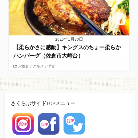
2020年1月30日
【柔らかさに感動】キングスのちょー柔らか
ハンバーグ（佐倉市大崎台）
カ
JR佐倉
/
グルメ
/
洋食
テ
ゴ
リ
ー
さくらぶサイドTOPメニュー