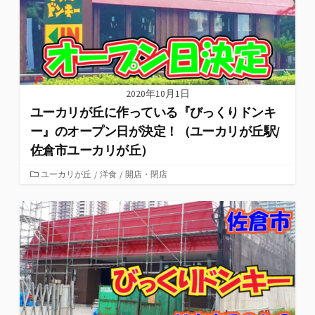
2020年10月1日
ユーカリが丘に作っている『びっくりドンキ
ー』のオープン日が決定！（ユーカリが丘駅/
佐倉市ユーカリが丘）
カ
ユーカリが丘
/
洋食
/
開店・閉店
テ
ゴ
リ
ー