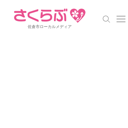
コ
ン
テ
検
メ
ン
佐倉市ローカルメディア
索
ニ
ツ
切
ュ
り
ー
へ
替
ス
え
キ
ッ
プ