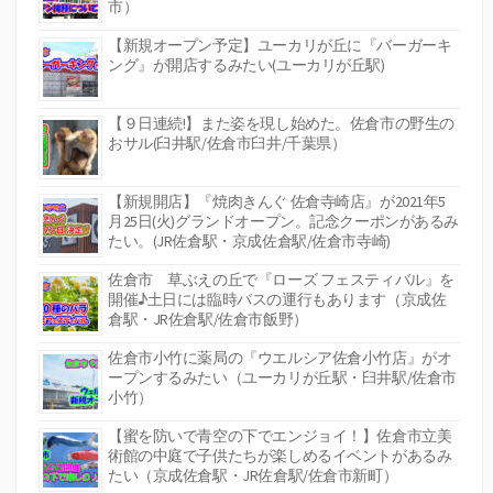
市）
【新規オープン予定】ユーカリが丘に『バーガーキ
ング』が開店するみたい(ユーカリが丘駅)
【９日連続!】また姿を現し始めた。佐倉市の野生の
おサル(臼井駅/佐倉市臼井/千葉県）
【新規開店】『焼肉きんぐ 佐倉寺崎店』が2021年5
月25日(火)グランドオープン。記念クーポンがあるみ
たい。(JR佐倉駅・京成佐倉駅/佐倉市寺崎)
佐倉市 草ぶえの丘で『ローズ フェスティバル』を
開催♪土日には臨時バスの運行もあります（京成佐
倉駅・JR佐倉駅/佐倉市飯野）
佐倉市小竹に薬局の『ウエルシア佐倉小竹店』がオ
ープンするみたい（ユーカリが丘駅・臼井駅/佐倉市
小竹）
【蜜を防いで青空の下でエンジョイ！】佐倉市立美
術館の中庭で子供たちが楽しめるイベントがあるみ
たい（京成佐倉駅・JR佐倉駅/佐倉市新町）