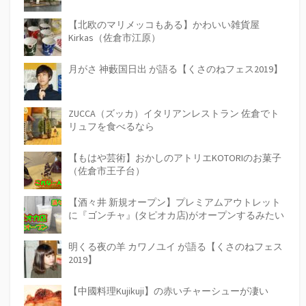
【北欧のマリメッコもある】かわいい雑貨屋
Kirkas（佐倉市江原）
月がさ 神藪国日出 が語る【くさのねフェス2019】
ZUCCA（ズッカ）イタリアンレストラン 佐倉でト
リュフを食べるなら
【もはや芸術】おかしのアトリエKOTORIのお菓子
（佐倉市王子台）
【酒々井 新規オープン】プレミアムアウトレット
に『ゴンチャ』(タピオカ店)がオープンするみたい
明くる夜の羊 カワノユイ が語る【くさのねフェス
2019】
【中國料理Kujikuji】の赤いチャーシューが凄い