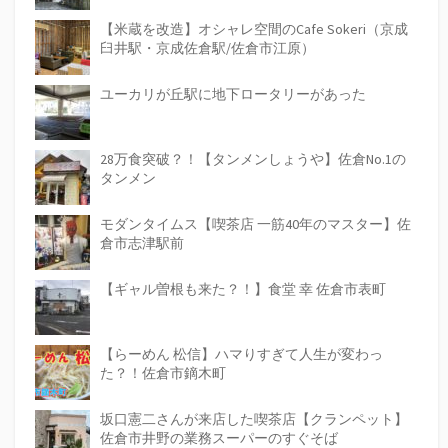
【米蔵を改造】オシャレ空間のCafe Sokeri（京成
臼井駅・京成佐倉駅/佐倉市江原）
ユーカリが丘駅に地下ロータリーがあった
28万食突破？！【タンメンしょうや】佐倉No.1の
タンメン
モダンタイムス【喫茶店 一筋40年のマスター】佐
倉市志津駅前
【ギャル曽根も来た？！】食堂 幸 佐倉市表町
【らーめん 松信】ハマりすぎて人生が変わっ
た？！佐倉市鏑木町
坂口憲二さんが来店した喫茶店【クランペット】
佐倉市井野の業務スーパーのすぐそば