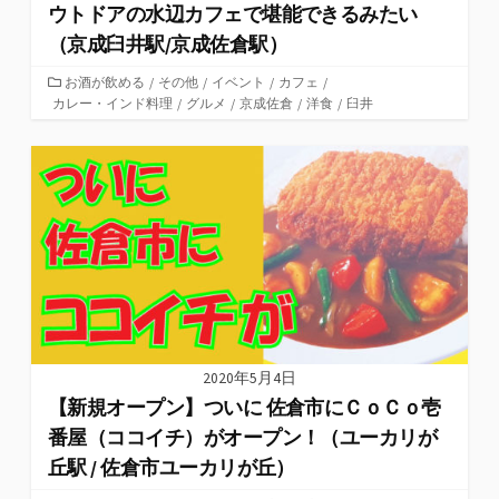
ウトドアの水辺カフェで堪能できるみたい
（京成臼井駅/京成佐倉駅）
カ
お酒が飲める
/
その他
/
イベント
/
カフェ
/
カレー・インド料理
テ
/
グルメ
/
京成佐倉
/
洋食
/
臼井
ゴ
リ
ー
2020年5月4日
【新規オープン】ついに 佐倉市にＣｏＣｏ壱
番屋（ココイチ）がオープン！（ユーカリが
丘駅 / 佐倉市ユーカリが丘）