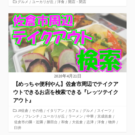
カ
グルメ
/
ユーカリが丘
/
洋食
/
開店・閉店
テ
ゴ
リ
ー
2020年4月21日
【めっちゃ便利やん】佐倉市周辺でテイクア
ウトできるお店を検索できる『レッツテイク
アウト』
カ
JR佐倉
/
その他
/
イタリアン
/
カフェ
/
グルメ
/
スイーツ
/
パン
テ
/
フレンチ
/
ユーカリが丘
/
ラーメン
/
中華
/
京成佐倉
/
佐倉市の隣・近隣
ゴ
/
勝田台
/
和食
/
大佐倉
/
志津
/
洋食
/
物井
/
臼井
リ
ー