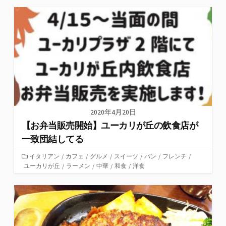
2020年4月20日
【お弁当販売開始】ユーカリが丘の飲食店が
一致団結してる
カ
イタリアン
/
カフェ
/
グルメ
/
スイーツ
/
パン
/
フレンチ
/
ユーカリが丘
テ
/
ラーメン
/
中華
/
和食
/
洋食
ゴ
リ
ー