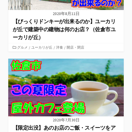
2020年8月11日
【びっくりドンキーが出来るのか】ユーカリ
が丘で建築中の建物は何のお店？（佐倉市ユ
ーカリが丘）
カ
グルメ
/
ユーカリが丘
/
洋食
/
開店・閉店
テ
ゴ
リ
ー
2020年7月30日
【限定出没】あのお店のご飯・スイーツをア