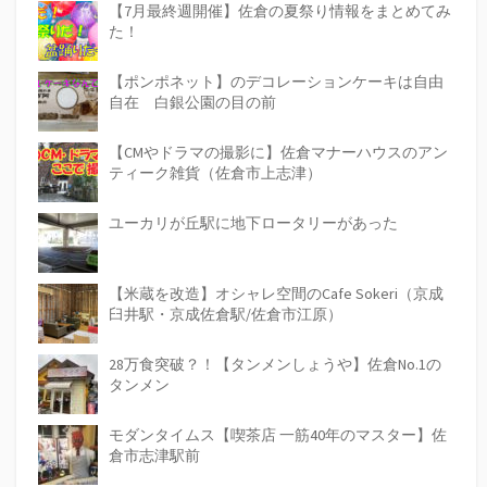
【7月最終週開催】佐倉の夏祭り情報をまとめてみ
た！
【ポンポネット】のデコレーションケーキは自由
自在 白銀公園の目の前
【CMやドラマの撮影に】佐倉マナーハウスのアン
ティーク雑貨（佐倉市上志津）
ユーカリが丘駅に地下ロータリーがあった
【米蔵を改造】オシャレ空間のCafe Sokeri（京成
臼井駅・京成佐倉駅/佐倉市江原）
28万食突破？！【タンメンしょうや】佐倉No.1の
タンメン
モダンタイムス【喫茶店 一筋40年のマスター】佐
倉市志津駅前