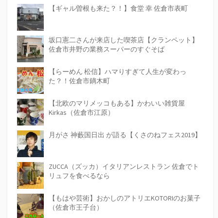
【ギャル曽根も来た？！】食堂 幸 佐倉市表町
坂口憲二さんが来店した喫茶店【クランペット】
佐倉市井野の業務スーパーのすぐそば
【らーめん 松信】ハマりすぎて人生が変わっ
た？！佐倉市鏑木町
【北欧のマリメッコもある】かわいい雑貨屋
Kirkas（佐倉市江原）
月がさ 神藪国日出 が語る【くさのねフェス2019】
ZUCCA（ズッカ）イタリアンレストラン 佐倉でト
リュフを食べるなら
【もはや芸術】おかしのアトリエKOTORIのお菓子
（佐倉市王子台）