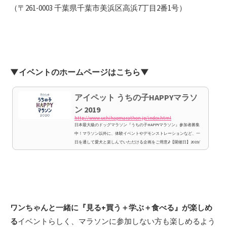
（〒261-0003 千葉県千葉市美浜区高浜7丁目2番1号）
▼イベントのホームページはこちら▼
アイペット うちの子HAPPYマラソ
ン 2019
http://www.uchihapmarathon.jp/index.html
日本最大級のドッグマラソン『うちの子HAPPYマラソン』参加者募集
中！マラソン以外に、体験イベントやデモンストレーションなど、一
日を通して愛犬と楽しんでいただける企画をご用意♪【開催日】2019/
3/10【申込締切】2019/2/1
ワンちゃんと一緒に『見る+買う＋学ぶ＋食べる』が楽しめ
る
イベントらしく、マラソンに参加しない方も楽しめるよう