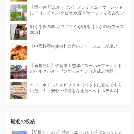
【酒々井 新規オープン】プレミアムアウトレット
に『ゴンチャ』(タピオカ店)がオープンするみたい
明くる夜の羊 カワノユイ が語る【くさのねフェス
2019】
【中國料理Kujikuji】の赤いチャーシューが凄い
【新規開店】佐倉市上志津にスーパーマーケット
のベルクがオープンするみたい（京成志津駅）
ペットホテルＳＡＫＵＲＡ【ペットに喜んでもら
いたい！ 安心・快適を考えたペットホテル♪】
最近の投稿
【新規オープン】佐倉市ユーカリが丘に造っていた