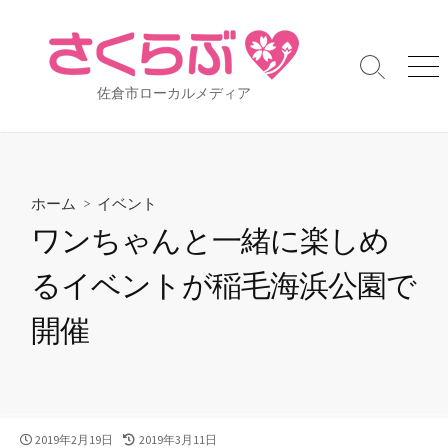
コ
ン
テ
検
メ
ン
佐倉市ローカルメディア
索
ニ
ツ
切
ュ
り
ー
へ
替
ス
え
キ
ホーム
>
イベント
ッ
ワンちゃんと一緒に楽しめ
プ
るイベントが稲毛海浜公園で
開催
公
2019年2月19日
最
2019年3月11日