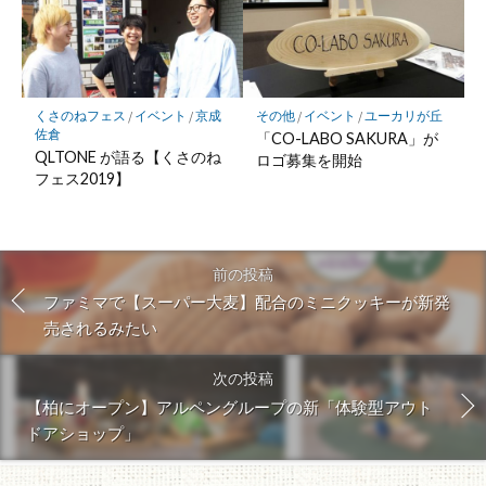
くさのねフェス
/
イベント
/
京成
その他
/
イベント
/
ユーカリが丘
佐倉
「CO-LABO SAKURA」が
QLTONE が語る【くさのね
ロゴ募集を開始
フェス2019】
前の投稿
ファミマで【スーパー大麦】配合のミニクッキーが新発
売されるみたい
次の投稿
【柏にオープン】アルペングループの新「体験型アウト
ドアショップ」