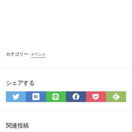
カテゴリー:
イベント
シェアする
は
F
T
L
F
P
て
e
w
I
a
o
な
e
i
N
c
c
ブ
d
t
E
e
k
ッ
l
t
で
b
e
関連投稿
ク
y
e
シ
o
t