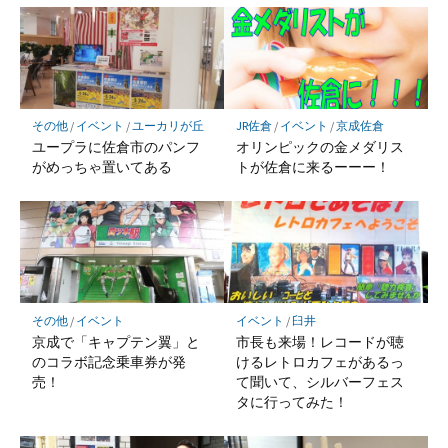
マ
で
r
ェ
o
に
ー
購
で
ア
k
保
ク
読
シ
で
存
に
ェ
シ
保
ア
ェ
その他
/
イベント
/
ユーカリが丘
JR佐倉
/
イベント
/
京成佐倉
存
ア
ユープラに佐倉市のパンフ
オリンピックの金メダリス
がめっちゃ置いてある
トが佐倉に来るーーー！
その他
/
イベント
イベント
/
臼井
京成で「キャプテン翼」と
市長も来場！レコードが聴
のコラボ記念乗車券が発
けるレトロカフェがあるっ
売！
て聞いて、シルバーフェス
タに行ってみた！