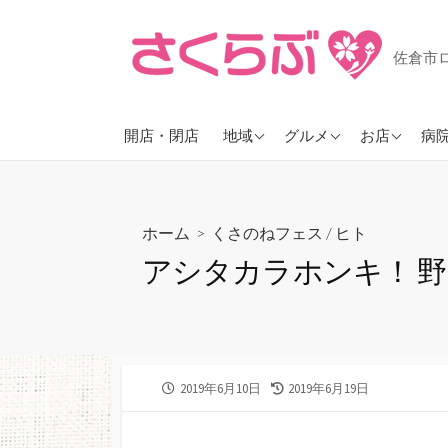
コ
ン
佐倉市
テ
ン
ツ
JR佐倉
ラーメン
ヘアーサロ
開店・閉店
地域
グルメ
お店
病
へ
ス
京成佐倉
カフェ
花屋
キ
臼井
スイーツ
珍しいお店
ッ
ホーム
>
くさのねフェス
/
ヒト
ユーカリが丘
パン
プ
アシタカラホンキ！ 野
志津
そば・うどん
勝田台
お酒が飲める
物井
大佐倉
公
2019年6月10日
最
2019年6月19日
開
終
日
更
新