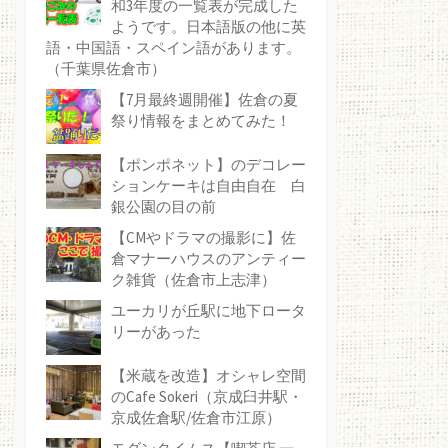
和3年度の一覧表が完成した
ようです。日本語版の他に英
語・中国語・スペイン語があります。
（千葉県佐倉市）
【7月最終週開催】佐倉の夏
祭り情報をまとめてみた！
【ポンポネット】のデコレー
ションケーキは自由自在 白
銀公園の目の前
【CMやドラマの撮影に】佐
倉マナーハウスのアンティー
ク雑貨（佐倉市上志津）
ユーカリが丘駅に地下ロータ
リーがあった
【米蔵を改造】オシャレ空間
のCafe Sokeri（京成臼井駅・
京成佐倉駅/佐倉市江原）