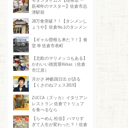
モダンタイムス【喫茶店 一
筋40年のマスター】佐倉市志
津駅前
28万食突破？！【タンメンし
ょうや】佐倉No.1のタンメン
【ギャル曽根も来た？！】食
堂 幸 佐倉市表町
【北欧のマリメッコもある】
かわいい雑貨屋Kirkas（佐倉
市江原）
月がさ 神藪国日出 が語る
【くさのねフェス2019】
ZUCCA（ズッカ）イタリアン
レストラン 佐倉でトリュフ
を食べるなら
【らーめん 松信】ハマりす
ぎて人生が変わった？！佐倉