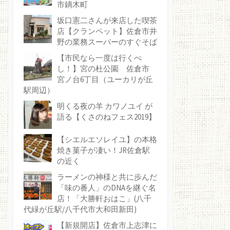
市鏑木町
坂口憲二さんが来店した喫茶
店【クランペット】佐倉市井
野の業務スーパーのすぐそば
【市民なら一度は行くべ
し！】宮の杜公園 佐倉市
宮ノ台6丁目（ユーカリが丘
駅周辺）
明くる夜の羊 カワノユイ が
語る【くさのねフェス2019】
【シエルエソレイユ】の本格
焼き菓子が凄い！JR佐倉駅
の近く
ラーメンの神様と共に歩んだ
「味の番人」のDNAを継ぐ名
店！「大勝軒おはこ」(八千
代緑が丘駅/八千代市大和田新田)
【新規開店】佐倉市上志津に