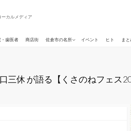
ローカルメディア
ン
佐倉市の公園
院・歯医者
商店街
佐倉市の名所
イベント
ヒト
まと
口三休 が語る【くさのねフェス20