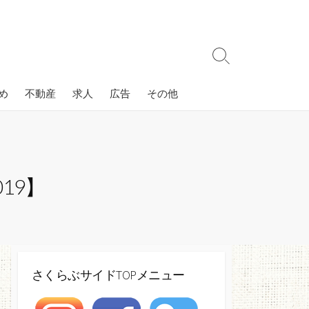
検
索
切
め
不動産
求人
広告
その他
り
替
え
19】
さくらぶサイドTOPメニュー