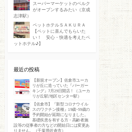
スーパーマーケットのベルク
がオープンするみたい（京成
志津駅）
ペットホテルＳＡＫＵＲＡ
【ペットに喜んでもらいた
い！ 安心・快適を考えたペ
ットホテル♪】
最近の投稿
【新規オープン】佐倉市ユーカ
リが丘に造っていた『バーガー
キング』7月29日開店！（ユーカ
リが丘駅/地区センター駅）
【佐倉市】『新型コロナウイル
スのワクチン接種』19歳~59歳の
予約開始が延期になりました。
基礎疾患を有する方・高齢者施
設等の従事者の方などの開始日には変更あ
りません。（千葉県佐倉市）