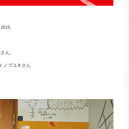
019。
三休さん、
タ ノブユキさん