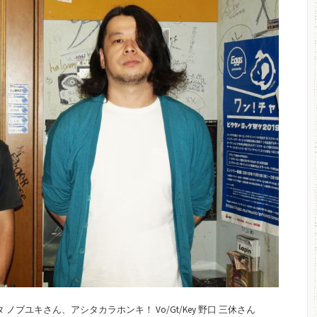
ブユキさん、アシタカラホンキ！ Vo/Gt/Key 野口 三休さん