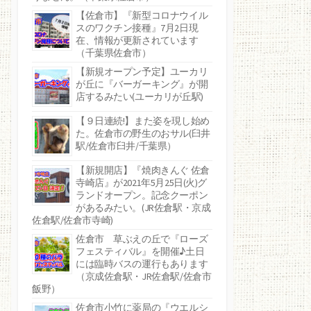
【佐倉市】『新型コロナウイル
スのワクチン接種』7月2日現
在、情報が更新されています
（千葉県佐倉市）
【新規オープン予定】ユーカリ
が丘に『バーガーキング』が開
店するみたい(ユーカリが丘駅)
【９日連続!】また姿を現し始め
た。佐倉市の野生のおサル(臼井
駅/佐倉市臼井/千葉県）
【新規開店】『焼肉きんぐ 佐倉
寺崎店』が2021年5月25日(火)グ
ランドオープン。記念クーポン
があるみたい。(JR佐倉駅・京成
佐倉駅/佐倉市寺崎)
佐倉市 草ぶえの丘で『ローズ
フェスティバル』を開催♪土日
には臨時バスの運行もあります
（京成佐倉駅・JR佐倉駅/佐倉市
飯野）
佐倉市小竹に薬局の『ウエルシ